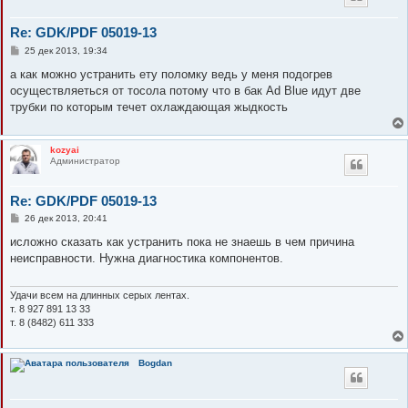
Re: GDK/PDF 05019-13
С
25 дек 2013, 19:34
о
о
а как можно устранить ету поломку ведь у меня подогрев
б
осуществляеться от тосола потому что в бак Ad Blue идут две
щ
е
трубки по которым течет охлаждающая жыдкость
н
и
е
kozyai
Администратор
Re: GDK/PDF 05019-13
С
26 дек 2013, 20:41
о
о
исложно сказать как устранить пока не знаешь в чем причина
б
неисправности. Нужна диагностика компонентов.
щ
е
н
и
Удачи всем на длинных серых лентах.
е
т. 8 927 891 13 33
т. 8 (8482) 611 333
Bogdan