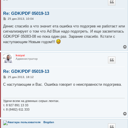
Re: GDK/PDF 05019-13
С
25 дек 2013, 10:04
о
о
Денис спасибо а что значит ета ошибка что подогрев не работаєт или
б
сигнализирует о том что Ad Blue надо подогреть. И еще засветилась
щ
е
GDK/PDF 05083-08 но пока один раз. Зарание спасибо. Кстати с
н
наступающим Новым годом!!!
и
е
kozyai
Администратор
Re: GDK/PDF 05019-13
С
25 дек 2013, 18:12
о
о
С наступающим и Вас. Ошибка говорит о неисправности подогрева.
б
щ
е
н
и
Удачи всем на длинных серых лентах.
е
т. 8 927 891 13 33
т. 8 (8482) 611 333
Bogdan