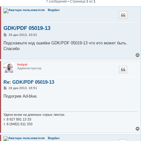
7 сообщений • Страница
1
из
1
к
Bogdan
GDK/PDF 05019-13
С
19 дек 2013, 10:01
о
о
Подскажыте код ошибки GDK/PDF 05019-13 что ето может быть.
б
Спасибо
щ
е
н
и
kozyai
е
Администратор
Re: GDK/PDF 05019-13
С
19 дек 2013, 16:51
о
о
Подогрев Ad-blue.
б
щ
е
н
и
Удачи всем на длинных серых лентах.
е
т. 8 927 891 13 33
т. 8 (8482) 611 333
Bogdan