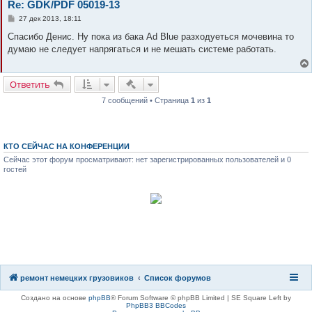
Re: GDK/PDF 05019-13
С
27 дек 2013, 18:11
о
о
Спасибо Денис. Ну пока из бака Ad Blue разходуеться мочевина то
б
думаю не следует напрягаться и не мешать системе работать.
щ
е
н
и
Быстрые действия
Ответить
е
7 сообщений • Страница
1
из
1
КТО СЕЙЧАС НА КОНФЕРЕНЦИИ
Сейчас этот форум просматривают: нет зарегистрированных пользователей и 0
гостей
8(8482)611-333
8(917)962-81-27
ремонт немецких грузовиков
Список форумов
Создано на основе
phpBB
® Forum Software © phpBB Limited | SE Square Left by
PhpBB3 BBCodes