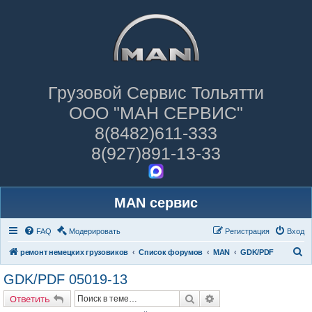
Грузовой Сервис Тольятти
ООО "МАН СЕРВИС"
8(8482)611-333
8(927)891-13-33
MAN сервис
FAQ
Модерировать
Регистрация
Вход
П
ремонт немецких грузовиков
Список форумов
MAN
GDK/PDF
о
GDK/PDF 05019-13
и
Поиск
Расширенный поиск
Ответить
с