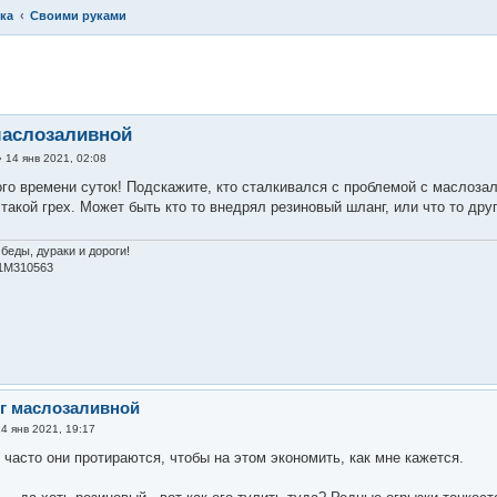
ка
Своими руками
енный поиск
аслозаливной
»
14 янв 2021, 02:08
го времени суток! Подскажите, кто сталкивался с проблемой с маслоза
такой грех. Может быть кто то внедрял резиновый шланг, или что то др
беды, дураки и дороги!
M310563
г маслозаливной
14 янв 2021, 19:17
и часто они протираются, чтобы на этом экономить, как мне кажется.