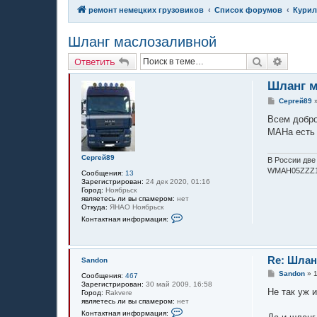
ремонт немецких грузовиков
Список форумов
Курил
Шланг маслозаливной
Поиск
Расшир
Ответить
Шланг м
С
Сергей89
о
о
Всем добро
б
МАНа есть 
щ
е
н
Сергей89
и
В России две 
е
WMAH05ZZZ1
Сообщения:
13
Зарегистрирован:
24 дек 2020, 01:16
Город:
Ноябрьск
являетеcь ли вы спамером:
нет
Откуда:
ЯНАО Ноябрьск
К
Контактная информация:
о
н
т
а
к
Re: Шлан
Sandon
т
С
Sandon
»
н
Сообщения:
467
о
а
Зарегистрирован:
30 май 2009, 16:58
о
Не так уж 
я
Город:
Rakvere
б
и
являетеcь ли вы спамером:
нет
щ
н
К
Контактная информация:
е
ф