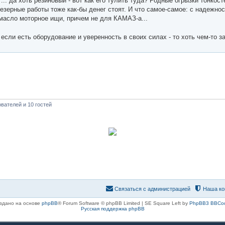
... да хоть резиновый - вот как его тулить туда? Родные огрызки тонкос
езерные работы тоже как-бы денег стоят. И что самое-самое: с надежно
масло моторное ищи, причем не для КАМАЗ-а...
, если есть оборудование и уверенность в своих силах - то хоть чем-то
вателей и 10 гостей
8(8482)611-333
8(917)962-81-27
Связаться с администрацией
Наша ко
здано на основе
phpBB
® Forum Software © phpBB Limited | SE Square Left by
PhpBB3 BBCo
Русская поддержка phpBB