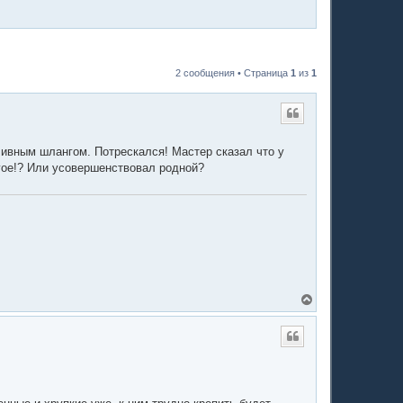
2 сообщения • Страница
1
из
1
ливным шлангом. Потрескался! Мастер сказал что у
угое!? Или усовершенствовал родной?
В
е
р
н
у
т
ь
с
я