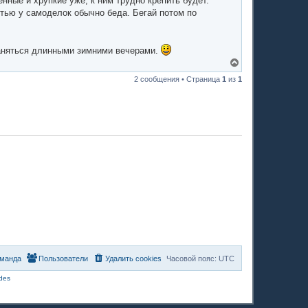
тенные и хрупкие уже, к ним трудно крепить будет.
к
стью у самоделок обычно беда. Бегай потом по
н
а
ч
а
 заняться длинными зимними вечерами.
л
В
у
е
2 сообщения • Страница
1
из
1
р
н
у
т
ь
с
я
к
н
а
ч
а
л
у
манда
Пользователи
Удалить cookies
Часовой пояс:
UTC
des