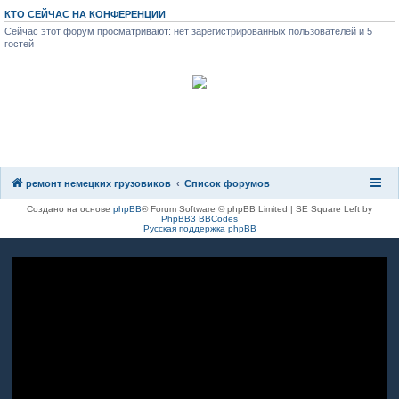
КТО СЕЙЧАС НА КОНФЕРЕНЦИИ
Сейчас этот форум просматривают: нет зарегистрированных пользователей и 5
гостей
8(8482)611-333
8(917)962-81-27
ремонт немецких грузовиков
Список форумов
Создано на основе
phpBB
® Forum Software © phpBB Limited | SE Square Left by
PhpBB3 BBCodes
Русская поддержка phpBB