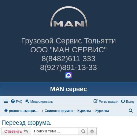
Грузовой Сервис Тольятти
ООО "МАН СЕРВИС"
8(8482)611-333
8(927)891-13-33
MAN сервис
FAQ
Модерировать
Регистрация
Вход
П
ремонт немецких грузовиков
Список форумов
Курилка
Курилка
о
Переезд форума.
и
Поиск
Расширенный поиск
Ответить
с