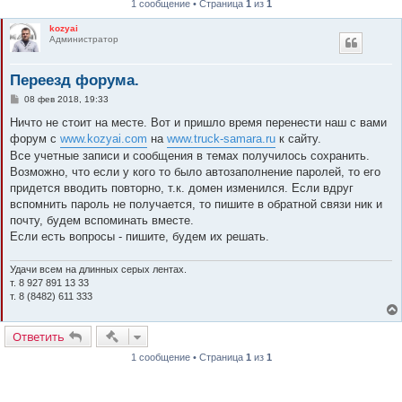
1 сообщение • Страница
1
из
1
к
kozyai
Администратор
Переезд форума.
С
08 фев 2018, 19:33
о
о
Ничто не стоит на месте. Вот и пришло время перенести наш с вами
б
форум с
www.kozyai.com
на
www.truck-samara.ru
к сайту.
щ
е
Все учетные записи и сообщения в темах получилось сохранить.
н
Возможно, что если у кого то было автозаполнение паролей, то его
и
е
придется вводить повторно, т.к. домен изменился. Если вдруг
вспомнить пароль не получается, то пишите в обратной связи ник и
почту, будем вспоминать вместе.
Если есть вопросы - пишите, будем их решать.
Удачи всем на длинных серых лентах.
т. 8 927 891 13 33
т. 8 (8482) 611 333
Быстрые действия
Ответить
1 сообщение • Страница
1
из
1