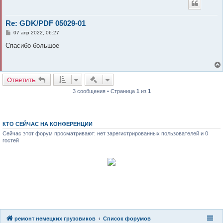
Re: GDK/PDF 05029-01
С
07 апр 2022, 06:27
о
о
Спасибо большое
б
щ
е
н
и
Быстрые действия
Ответить
е
3 сообщения • Страница
1
из
1
КТО СЕЙЧАС НА КОНФЕРЕНЦИИ
Сейчас этот форум просматривают: нет зарегистрированных пользователей и 0
гостей
8(8482)611-333
8(917)962-81-27
ремонт немецких грузовиков
Список форумов