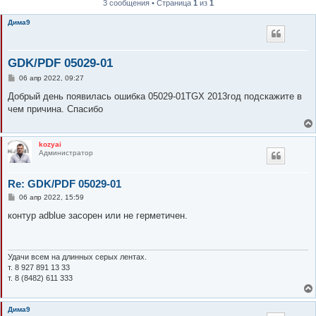
3 сообщения • Страница
1
из
1
к
Дима9
GDK/PDF 05029-01
С
06 апр 2022, 09:27
о
о
Добрый день появилась ошибка 05029-01TGX 2013год подскажите в
б
чем причина. Спасибо
щ
е
н
и
kozyai
е
Администратор
Re: GDK/PDF 05029-01
С
06 апр 2022, 15:59
о
о
контур adblue засорен или не герметичен.
б
щ
е
н
и
Удачи всем на длинных серых лентах.
е
т. 8 927 891 13 33
т. 8 (8482) 611 333
Дима9