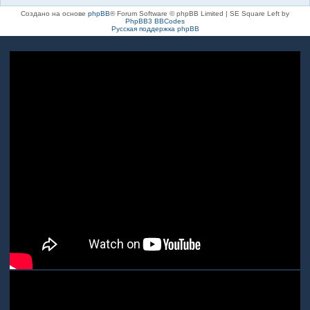
Создано на основе
phpBB
® Forum Software © phpBB Limited | SE Square Left by
PhpBB3 BBCodes
Русская поддержка phpBB