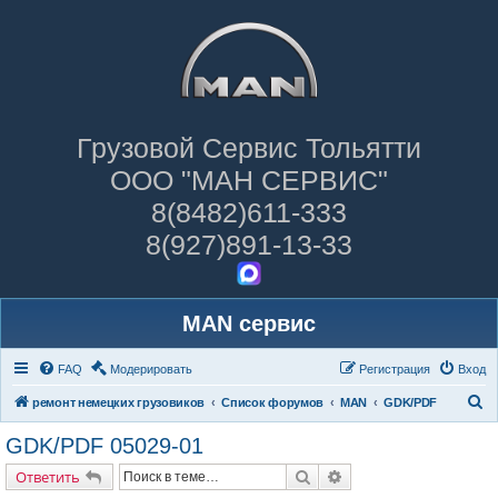
Грузовой Сервис Тольятти
ООО "МАН СЕРВИС"
8(8482)611-333
8(927)891-13-33
MAN сервис
FAQ
Модерировать
Регистрация
Вход
П
ремонт немецких грузовиков
Список форумов
MAN
GDK/PDF
о
GDK/PDF 05029-01
и
Поиск
Расширенный поиск
Ответить
с