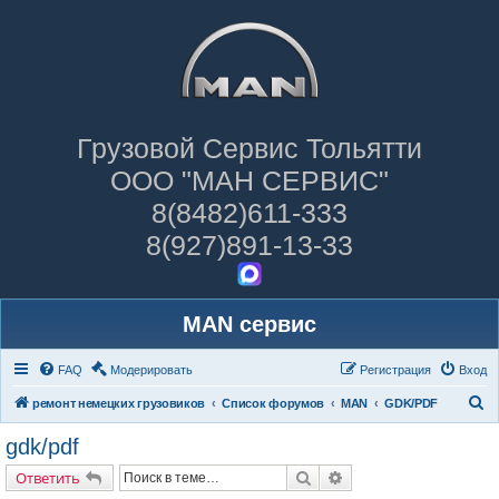
Грузовой Сервис Тольятти
ООО "МАН СЕРВИС"
8(8482)611-333
8(927)891-13-33
MAN сервис
FAQ
Модерировать
Регистрация
Вход
П
ремонт немецких грузовиков
Список форумов
MAN
GDK/PDF
о
gdk/pdf
и
Поиск
Расширенный поиск
Ответить
с