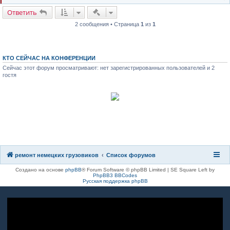
Быстрые действия
Ответить
2 сообщения • Страница
1
из
1
КТО СЕЙЧАС НА КОНФЕРЕНЦИИ
Сейчас этот форум просматривают: нет зарегистрированных пользователей и 2
гостя
8(8482)611-333
8(917)962-81-27
ремонт немецких грузовиков
Список форумов
Создано на основе
phpBB
® Forum Software © phpBB Limited | SE Square Left by
PhpBB3 BBCodes
Русская поддержка phpBB