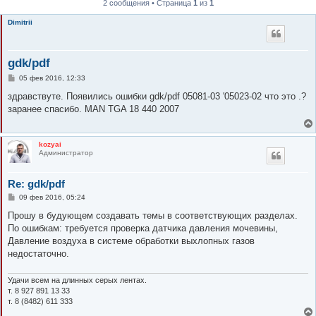
2 сообщения • Страница
1
из
1
к
Dimitrii
gdk/pdf
С
05 фев 2016, 12:33
о
о
здравствуте. Появились ошибки gdk/pdf 05081-03 '05023-02 что это .?
б
заранее спасибо. MAN TGA 18 440 2007
щ
е
н
и
kozyai
е
Администратор
Re: gdk/pdf
С
09 фев 2016, 05:24
о
о
Прошу в будующем создавать темы в соответствующих разделах.
б
По ошибкам: требуется проверка датчика давления мочевины,
щ
е
Давление воздуха в системе обработки выхлопных газов
н
недостаточно.
и
е
Удачи всем на длинных серых лентах.
т. 8 927 891 13 33
т. 8 (8482) 611 333