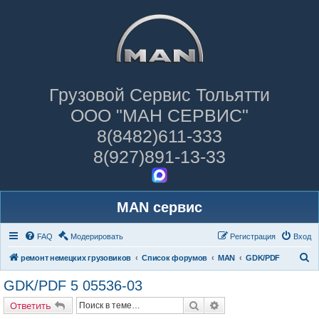
Грузовой Сервис Тольятти
ООО "МАН СЕРВИС"
8(8482)611-333
8(927)891-13-33
MAN сервис
FAQ
Модерировать
Регистрация
Вход
П
ремонт немецких грузовиков
Список форумов
MAN
GDK/PDF
о
GDK/PDF 5 05536-03
и
Поиск
Расширенный поиск
Ответить
с