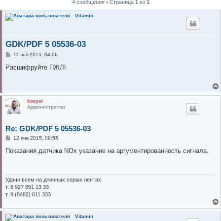
4 сообщения • Страница
1
из
1
к
Vitamin
GDK/PDF 5 05536-03
С
11 янв 2015, 04:06
о
о
Расшифруйте ПЖЛ!
б
щ
е
н
и
kozyai
е
Администратор
Re: GDK/PDF 5 05536-03
С
12 янв 2015, 09:55
о
о
Показания датчика NOx указание на аргументированность сигнала.
б
щ
е
н
и
Удачи всем на длинных серых лентах.
е
т. 8 927 891 13 33
т. 8 (8482) 611 333
Vitamin