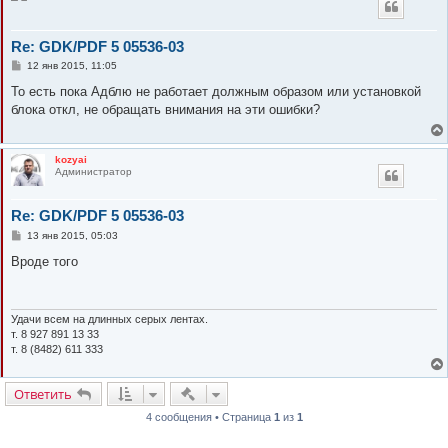
Re: GDK/PDF 5 05536-03
С
12 янв 2015, 11:05
о
о
То есть пока Адблю не работает должным образом или установкой
б
блока откл, не обращать внимания на эти ошибки?
щ
е
н
и
kozyai
е
Администратор
Re: GDK/PDF 5 05536-03
С
13 янв 2015, 05:03
о
о
Вроде того
б
щ
е
н
и
Удачи всем на длинных серых лентах.
е
т. 8 927 891 13 33
т. 8 (8482) 611 333
Быстрые действия
Ответить
4 сообщения • Страница
1
из
1