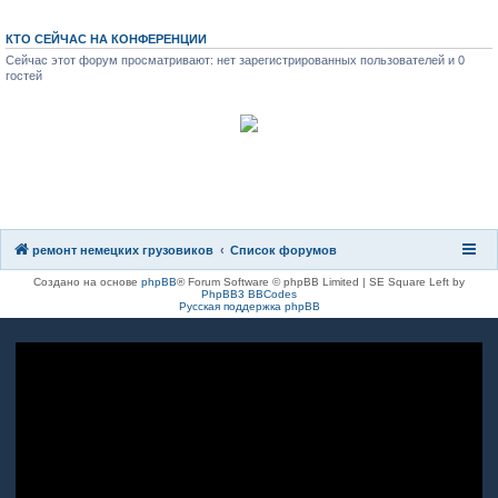
КТО СЕЙЧАС НА КОНФЕРЕНЦИИ
Сейчас этот форум просматривают: нет зарегистрированных пользователей и 0
гостей
8(8482)611-333
8(917)962-81-27
ремонт немецких грузовиков
Список форумов
Создано на основе
phpBB
® Forum Software © phpBB Limited | SE Square Left by
PhpBB3 BBCodes
Русская поддержка phpBB