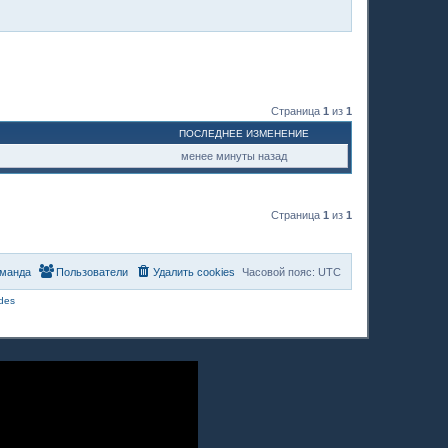
Страница
1
из
1
ПОСЛЕДНЕЕ ИЗМЕНЕНИЕ
менее минуты назад
Страница
1
из
1
манда
Пользователи
Удалить cookies
Часовой пояс:
UTC
des