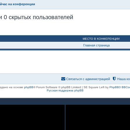
ейчас на конференции
и 0 скрытых пользователей
МЕСТО В КОНФЕРЕНЦИИ
Главная страница
Связаться с администрацией
Наша ко
здано на основе
phpBB
® Forum Software © phpBB Limited | SE Square Left by
PhpBB3 BBCo
Русская поддержка phpBB