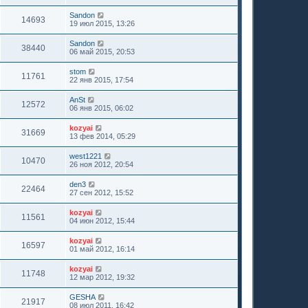
Sandon
14693
19 июл 2015, 13:26
Sandon
38440
06 май 2015, 20:53
stom
11761
22 янв 2015, 17:54
AnSt
12572
06 янв 2015, 06:02
kozyai
31669
13 фев 2014, 05:29
west1221
10470
26 ноя 2012, 20:54
den3
22464
27 сен 2012, 15:52
kozyai
11561
04 июн 2012, 15:44
kozyai
16597
01 май 2012, 16:14
kozyai
11748
12 мар 2012, 19:32
GESHA
21917
08 июл 2011, 16:42