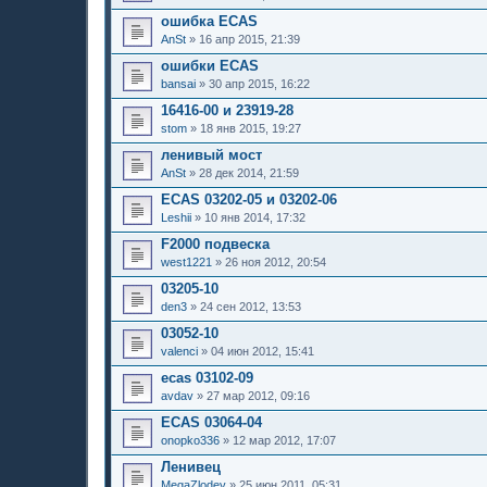
ошибка ECAS
AnSt
»
16 апр 2015, 21:39
ошибки ECAS
bansai
»
30 апр 2015, 16:22
16416-00 и 23919-28
stom
»
18 янв 2015, 19:27
ленивый мост
AnSt
»
28 дек 2014, 21:59
ECAS 03202-05 и 03202-06
Leshii
»
10 янв 2014, 17:32
F2000 подвеска
west1221
»
26 ноя 2012, 20:54
03205-10
den3
»
24 сен 2012, 13:53
03052-10
valenci
»
04 июн 2012, 15:41
ecas 03102-09
avdav
»
27 мар 2012, 09:16
ECAS 03064-04
onopko336
»
12 мар 2012, 17:07
Ленивец
MegaZlodey
»
25 июн 2011, 05:31