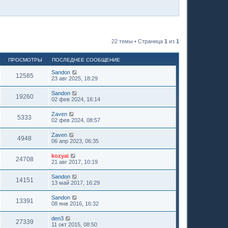
22 темы • Страница
1
из
1
ПРОСМОТРЫ
ПОСЛЕДНЕЕ СООБЩЕНИЕ
Sandon
12585
23 авг 2025, 18:29
Sandon
19260
02 фев 2024, 16:14
Zaven
5333
02 фев 2024, 08:57
Zaven
4948
06 апр 2023, 06:35
kozyai
24708
21 авг 2017, 10:19
Sandon
14151
13 май 2017, 16:29
Sandon
13391
08 янв 2016, 16:32
den3
27339
11 окт 2015, 08:50