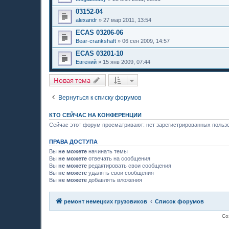
03152-04
alexandr
»
27 мар 2011, 13:54
ECAS 03206-06
Bear-crankshaft
»
06 сен 2009, 14:57
ECAS 03201-10
Евгений
»
15 янв 2009, 07:44
Новая тема
Вернуться к списку форумов
КТО СЕЙЧАС НА КОНФЕРЕНЦИИ
Сейчас этот форум просматривают: нет зарегистрированных пользо
ПРАВА ДОСТУПА
Вы
не можете
начинать темы
Вы
не можете
отвечать на сообщения
Вы
не можете
редактировать свои сообщения
Вы
не можете
удалять свои сообщения
Вы
не можете
добавлять вложения
ремонт немецких грузовиков
Список форумов
Со