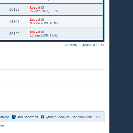
kozyai
10183
27 мар 2011, 18:25
kozyai
13367
06 сен 2009, 16:06
kozyai
38120
13 апр 2009, 17:42
22 темы • Страница
1
из
1
манда
Пользователи
Удалить cookies
Часовой пояс:
UTC
des