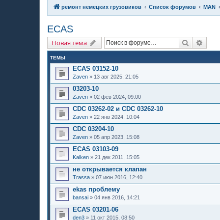
ремонт немецких грузовиков
Список форумов
MAN
ECAS
Поиск
Расш
Новая тема
ТЕМЫ
ECAS 03152-10
Zaven
»
13 авг 2025, 21:05
03203-10
Zaven
»
02 фев 2024, 09:00
CDC 03262-02 и CDC 03262-10
Zaven
»
22 янв 2024, 10:04
CDC 03204-10
Zaven
»
05 апр 2023, 15:08
ECAS 03103-09
Kalken
»
21 дек 2011, 15:05
не открывается клапан
Trassa
»
07 июн 2016, 12:40
ekas проблему
bansai
»
04 янв 2016, 14:21
ECAS 03201-06
den3
»
11 окт 2015, 08:50