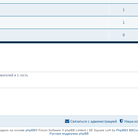
1
1
9
вателей и 1 гость
Связаться с администрацией
Наша ко
здано на основе
phpBB
® Forum Software © phpBB Limited | SE Square Left by
PhpBB3 BBCo
Русская поддержка phpBB