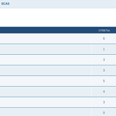
ECAS
иренный поиск
ОТВЕТЫ
6
1
3
3
5
4
3
0