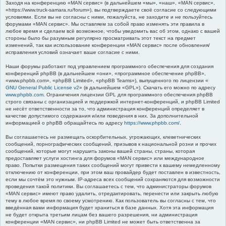
Заходя на конференцию «MAN сервис» (в дальнейшем «мы», «наш», «MAN сервис»,
к
«https://www.truck-samara.ru/forum»), вы подтверждаете своё согласие со следующими
условиями. Если вы не согласны с ними, пожалуйста, не заходите и не пользуйтесь
форумами «MAN сервис». Мы оставляем за собой право изменять эти правила в
любое время и сделаем всё возможное, чтобы уведомить вас об этом, однако с вашей
стороны было бы разумным регулярно просматривать этот текст на предмет
изменений, так как использование конференции «MAN сервис» после обновления/
исправления условий означает ваше согласие с ними.
Наши форумы работают под управлением программного обеспечения для создания
конференций phpBB (в дальнейшем «они», «программное обеспечение phpBB»,
«www.phpbb.com», «phpBB Limited», «phpBB Teams»), выпущенного по лицензии «
GNU General Public License v2
» (в дальнейшем «GPL»). Скачать его можно по адресу
www.phpbb.com
. Ограничения лицензии GPL для программного обеспечения phpBB
строго связаны с организацией и поддержкой интернет-конференций, и phpBB Limited
не несёт ответственности за то, что администрация конференций определяет в
качестве допустимого содержания и/или поведения в них. За дополнительной
информацией о phpBB обращайтесь по адресу
https://www.phpbb.com/
.
Вы соглашаетесь не размещать оскорбительных, угрожающих, клеветнических
сообщений, порнографических сообщений, призывов к национальной розни и прочих
сообщений, которые могут нарушить законы вашей страны, страны, которая
предоставляет услуги хостинга для форумов «MAN сервис» или международное
право. Попытки размещения таких сообщений могут привести к вашему немедленному
отключению от конференции, при этом ваш провайдер будет поставлен в известность,
если мы сочтём это нужным. IP-адреса всех сообщений сохраняются для возможности
проведения такой политики. Вы соглашаетесь с тем, что администраторы форумов
«MAN сервис» имеют право удалить, отредактировать, перенести или закрыть любую
тему в любое время по своему усмотрению. Как пользователь вы согласны с тем, что
введённая вами информация будет храниться в базе данных. Хотя эта информация
не будет открыта третьим лицам без вашего разрешения, ни администрация
конференции «MAN сервис», ни phpBB Limited не может быть ответственна за