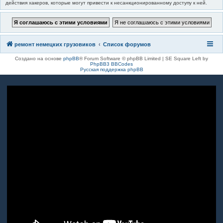
действия хакеров, которые могут привести к несанкционированному доступу к ней.
ремонт немецких грузовиков
Список форумов
Создано на основе
phpBB
® Forum Software © phpBB Limited | SE Square Left by
PhpBB3 BBCodes
Русская поддержка phpBB