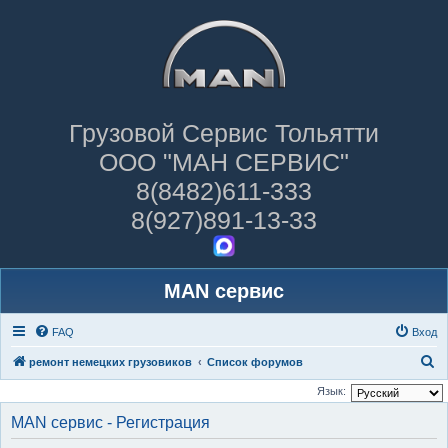
Грузовой Сервис Тольятти
ООО "МАН СЕРВИС"
8(8482)611-333
8(927)891-13-33
MAN сервис
FAQ
Вход
П
ремонт немецких грузовиков
Список форумов
о
Язык:
и
MAN сервис - Регистрация
с