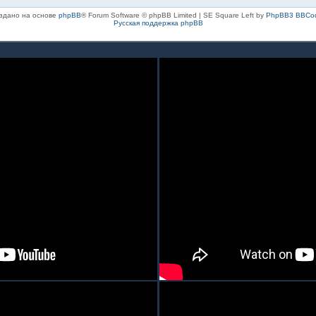
здано на основе
phpBB
® Forum Software © phpBB Limited | SE Square Left by
PhpBB3 BBCo
Русская поддержка phpBB