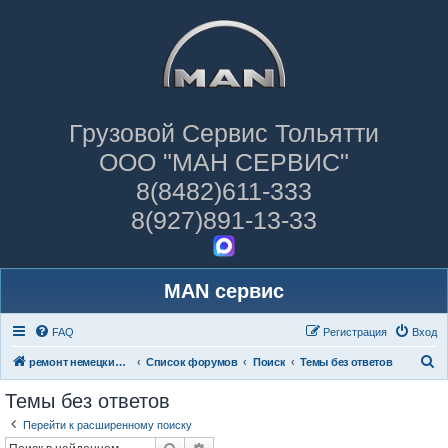
Грузовой Сервис Тольятти
ООО "МАН СЕРВИС"
8(8482)611-333
8(927)891-13-33
MAN сервис
FAQ
Регистрация
Вход
П
ремонт немецких грузовиков
Список форумов
Поиск
Темы без ответов
о
Темы без ответов
и
Перейти к расширенному поиску
с