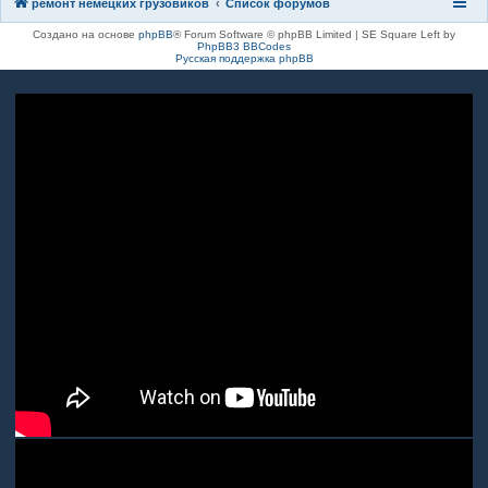
ремонт немецких грузовиков
Список форумов
Создано на основе
phpBB
® Forum Software © phpBB Limited | SE Square Left by
PhpBB3 BBCodes
Русская поддержка phpBB