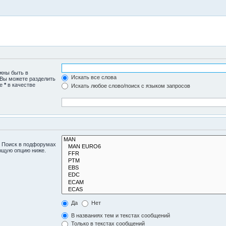
лжны быть в
Искать все слова
 Вы можете разделить
те
*
в качестве
Искать любое слово/поиск с языком запросов
. Поиск в подфорумах
ующую опцию ниже.
Да
Нет
В названиях тем и текстах сообщений
Только в текстах сообщений