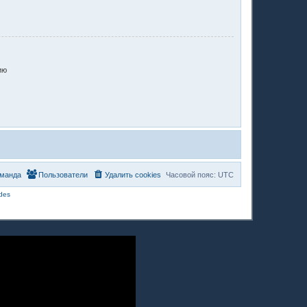
ию
манда
Пользователи
Удалить cookies
Часовой пояс:
UTC
des