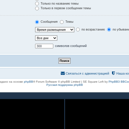
Только по названию темы
Только в первом сообщении темы
Сообщения
Темы
по возрастанию
по убыван
символов сообщений
Связаться с администрацией
Наша ко
здано на основе
phpBB
® Forum Software © phpBB Limited | SE Square Left by
PhpBB3 BBCo
Русская поддержка phpBB