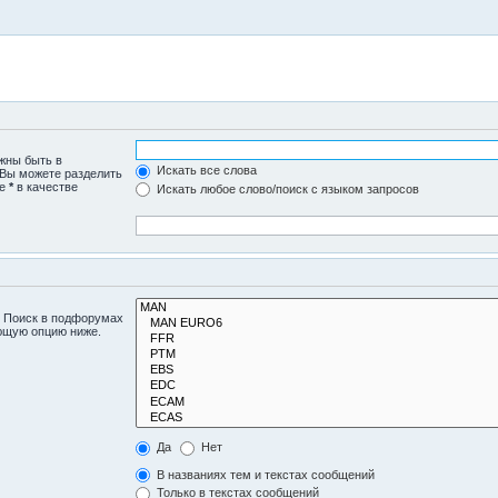
лжны быть в
Искать все слова
 Вы можете разделить
те
*
в качестве
Искать любое слово/поиск с языком запросов
. Поиск в подфорумах
ующую опцию ниже.
Да
Нет
В названиях тем и текстах сообщений
Только в текстах сообщений