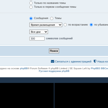
Только по названию темы
Только в первом сообщении темы
Сообщения
Темы
по возрастанию
по убыван
символов сообщений
Связаться с администрацией
Наша ко
здано на основе
phpBB
® Forum Software © phpBB Limited | SE Square Left by
PhpBB3 BBCo
Русская поддержка phpBB