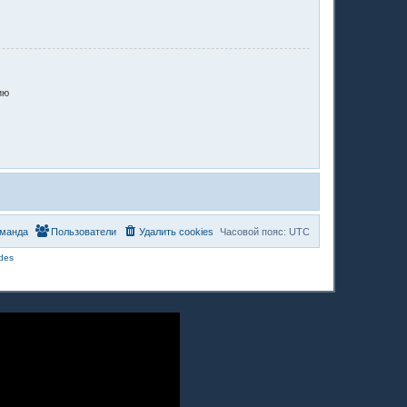
ию
манда
Пользователи
Удалить cookies
Часовой пояс:
UTC
des