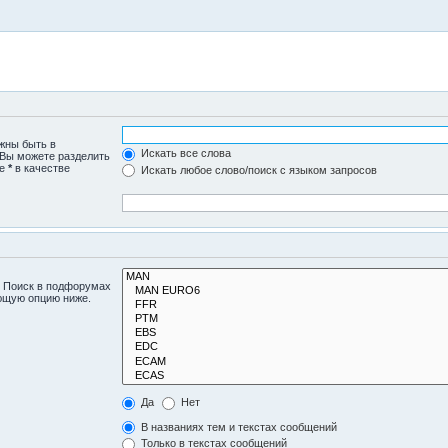
лжны быть в
Искать все слова
 Вы можете разделить
те
*
в качестве
Искать любое слово/поиск с языком запросов
. Поиск в подфорумах
ующую опцию ниже.
Да
Нет
В названиях тем и текстах сообщений
Только в текстах сообщений