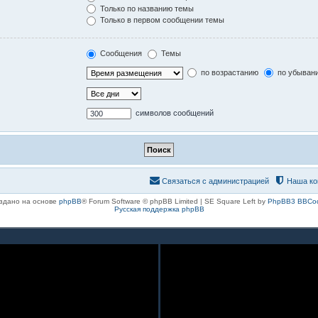
Только по названию темы
Только в первом сообщении темы
Сообщения
Темы
по возрастанию
по убыван
символов сообщений
Связаться с администрацией
Наша ко
здано на основе
phpBB
® Forum Software © phpBB Limited | SE Square Left by
PhpBB3 BBCo
Русская поддержка phpBB