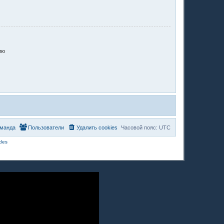
ию
манда
Пользователи
Удалить cookies
Часовой пояс:
UTC
des