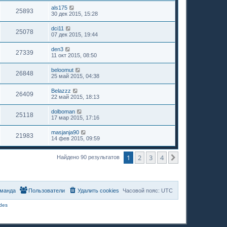
als175
25893
30 дек 2015, 15:28
dci11
25078
07 дек 2015, 19:44
den3
27339
11 окт 2015, 08:50
beloomut
26848
25 май 2015, 04:38
Belazzz
26409
22 май 2015, 18:13
dolboman
25118
17 мар 2015, 17:16
masjanja90
21983
14 фев 2015, 09:59
1
2
3
4
След.
Найдено 90 результатов
манда
Пользователи
Удалить cookies
Часовой пояс:
UTC
des