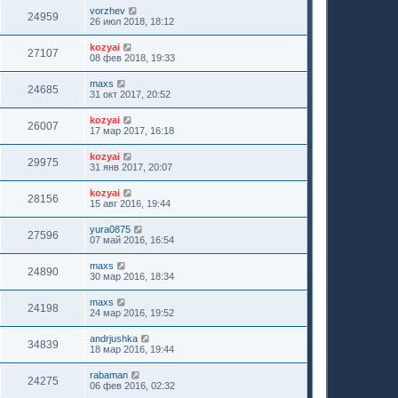
vorzhev
24959
26 июл 2018, 18:12
kozyai
27107
08 фев 2018, 19:33
maxs
24685
31 окт 2017, 20:52
kozyai
26007
17 мар 2017, 16:18
kozyai
29975
31 янв 2017, 20:07
kozyai
28156
15 авг 2016, 19:44
yura0875
27596
07 май 2016, 16:54
maxs
24890
30 мар 2016, 18:34
maxs
24198
24 мар 2016, 19:52
andrjushka
34839
18 мар 2016, 19:44
rabaman
24275
06 фев 2016, 02:32