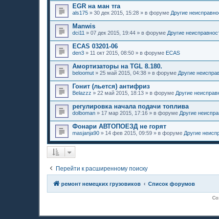
EGR на ман тга
als175
»
30 дек 2015, 15:28
» в форуме
Другие неисправно
Manwis
dci11
»
07 дек 2015, 19:44
» в форуме
Другие неисправнос
ECAS 03201-06
den3
»
11 окт 2015, 08:50
» в форуме
ECAS
Амортизаторы на TGL 8.180.
beloomut
»
25 май 2015, 04:38
» в форуме
Другие неиспра
Гонит (льется) антифриз
Belazzz
»
22 май 2015, 18:13
» в форуме
Другие неисправ
регулировка начала подачи топлива
dolboman
»
17 мар 2015, 17:16
» в форуме
Другие неиспра
Фонари АВТОПОЕЗД не горят
masjanja90
»
14 фев 2015, 09:59
» в форуме
Другие неисп
Перейти к расширенному поиску
ремонт немецких грузовиков
Список форумов
Со