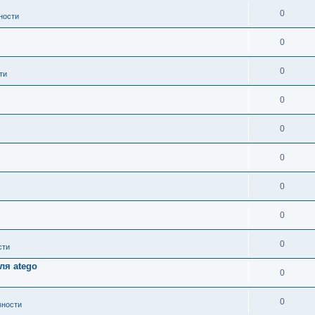
0
ности
0
0
ти
0
0
0
0
0
0
сти
ля atego
0
0
вности