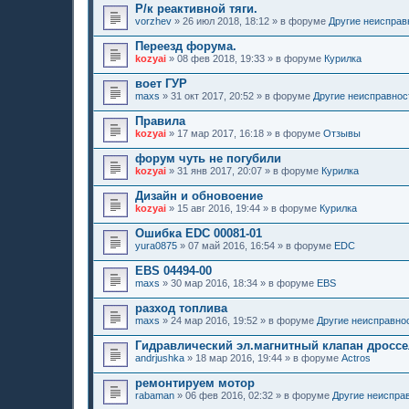
Р/к реактивной тяги.
vorzhev
»
26 июл 2018, 18:12
» в форуме
Другие неисправ
Переезд форума.
kozyai
»
08 фев 2018, 19:33
» в форуме
Курилка
воет ГУР
maxs
»
31 окт 2017, 20:52
» в форуме
Другие неисправнос
Правила
kozyai
»
17 мар 2017, 16:18
» в форуме
Отзывы
форум чуть не погубили
kozyai
»
31 янв 2017, 20:07
» в форуме
Курилка
Дизайн и обновоение
kozyai
»
15 авг 2016, 19:44
» в форуме
Курилка
Ошибка EDC 00081-01
yura0875
»
07 май 2016, 16:54
» в форуме
EDC
EBS 04494-00
maxs
»
30 мар 2016, 18:34
» в форуме
EBS
разход топлива
maxs
»
24 мар 2016, 19:52
» в форуме
Другие неисправно
Гидравлический эл.магнитный клапан дроссе
andrjushka
»
18 мар 2016, 19:44
» в форуме
Actros
ремонтируем мотор
rabaman
»
06 фев 2016, 02:32
» в форуме
Другие неиспра