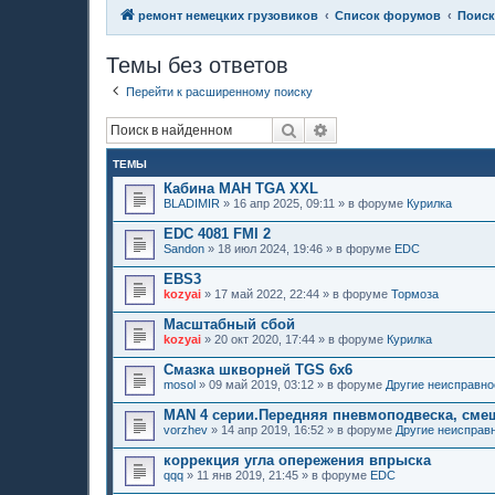
ремонт немецких грузовиков
Список форумов
Поиск
Темы без ответов
Перейти к расширенному поиску
Поиск
Расширенный поиск
ТЕМЫ
Кабина МАН TGA XXL
BLADIMIR
»
16 апр 2025, 09:11
» в форуме
Курилка
EDC 4081 FMI 2
Sandon
»
18 июл 2024, 19:46
» в форуме
EDC
EBS3
kozyai
»
17 май 2022, 22:44
» в форуме
Тормоза
Масштабный сбой
kozyai
»
20 окт 2020, 17:44
» в форуме
Курилка
Смазка шкворней TGS 6х6
mosol
»
09 май 2019, 03:12
» в форуме
Другие неисправно
MAN 4 серии.Передняя пневмоподвеска, сме
vorzhev
»
14 апр 2019, 16:52
» в форуме
Другие неисправ
коррекция угла опережения впрыска
qqq
»
11 янв 2019, 21:45
» в форуме
EDC