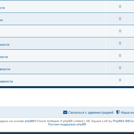
0
сти
0
ти
0
0
вности
0
ности
0
вности
0
равности
Связаться с администрацией
Наша ко
здано на основе
phpBB
® Forum Software © phpBB Limited | SE Square Left by
PhpBB3 BBCo
Русская поддержка phpBB