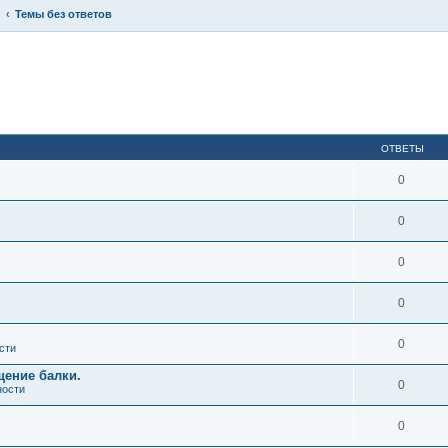
Темы без ответов
ОТВЕТЫ
0
0
0
0
0
сти
щение балки.
0
ности
0