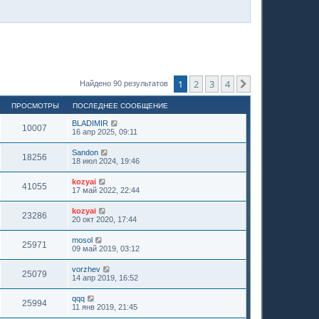
1
2
3
4
След.
Найдено 90 результатов
ПРОСМОТРЫ
ПОСЛЕДНЕЕ СООБЩЕНИЕ
BLADIMIR
10007
16 апр 2025, 09:11
Sandon
18256
18 июл 2024, 19:46
kozyai
41055
17 май 2022, 22:44
kozyai
23286
20 окт 2020, 17:44
mosol
25971
09 май 2019, 03:12
vorzhev
25079
14 апр 2019, 16:52
qqq
25994
11 янв 2019, 21:45