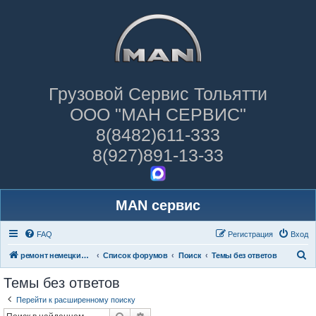
Грузовой Сервис Тольятти
ООО "МАН СЕРВИС"
8(8482)611-333
8(927)891-13-33
MAN сервис
FAQ
Регистрация
Вход
П
ремонт немецких грузовиков
Список форумов
Поиск
Темы без ответов
о
Темы без ответов
и
Перейти к расширенному поиску
с