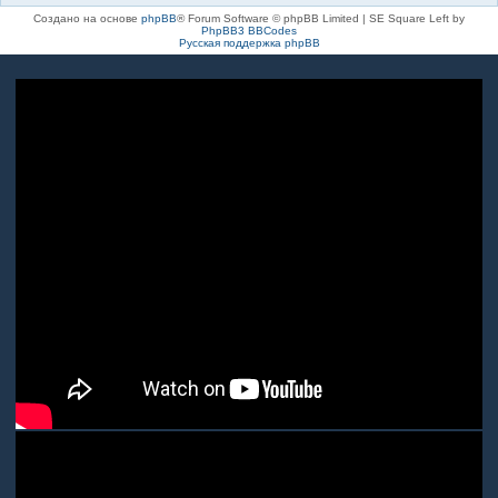
Создано на основе
phpBB
® Forum Software © phpBB Limited | SE Square Left by
PhpBB3 BBCodes
Русская поддержка phpBB