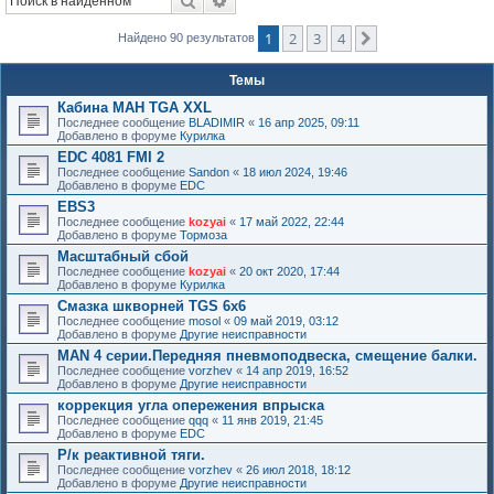
Поиск
Расширенный поиск
к
1
2
3
4
След.
Найдено 90 результатов
Темы
Кабина МАН TGA XXL
Последнее сообщение
BLADIMIR
«
16 апр 2025, 09:11
Добавлено в форуме
Курилка
EDC 4081 FMI 2
Последнее сообщение
Sandon
«
18 июл 2024, 19:46
Добавлено в форуме
EDC
EBS3
Последнее сообщение
kozyai
«
17 май 2022, 22:44
Добавлено в форуме
Тормоза
Масштабный сбой
Последнее сообщение
kozyai
«
20 окт 2020, 17:44
Добавлено в форуме
Курилка
Смазка шкворней TGS 6х6
Последнее сообщение
mosol
«
09 май 2019, 03:12
Добавлено в форуме
Другие неисправности
MAN 4 серии.Передняя пневмоподвеска, смещение балки.
Последнее сообщение
vorzhev
«
14 апр 2019, 16:52
Добавлено в форуме
Другие неисправности
коррекция угла опережения впрыска
Последнее сообщение
qqq
«
11 янв 2019, 21:45
Добавлено в форуме
EDC
Р/к реактивной тяги.
Последнее сообщение
vorzhev
«
26 июл 2018, 18:12
Добавлено в форуме
Другие неисправности