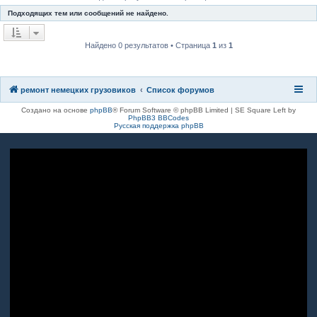
к
Подходящих тем или сообщений не найдено.
Найдено 0 результатов • Страница
1
из
1
ремонт немецких грузовиков
Список форумов
Создано на основе
phpBB
® Forum Software © phpBB Limited | SE Square Left by
PhpBB3 BBCodes
Русская поддержка phpBB