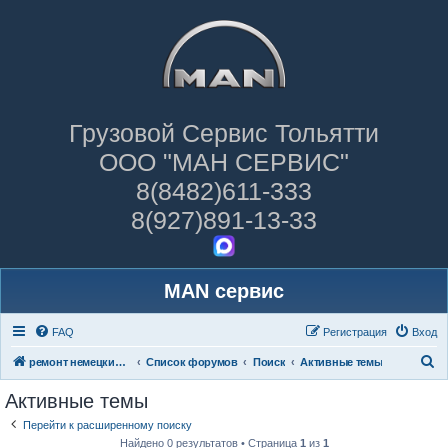
Грузовой Сервис Тольятти
ООО "МАН СЕРВИС"
8(8482)611-333
8(927)891-13-33
MAN сервис
FAQ
Регистрация
Вход
П
ремонт немецких грузовиков
Список форумов
Поиск
Активные темы
о
Активные темы
и
Перейти к расширенному поиску
с
Найдено 0 результатов • Страница
1
из
1