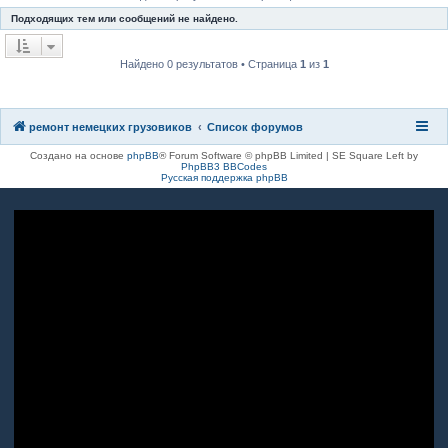
к
Подходящих тем или сообщений не найдено.
Найдено 0 результатов • Страница
1
из
1
ремонт немецких грузовиков
Список форумов
Создано на основе
phpBB
® Forum Software © phpBB Limited | SE Square Left by
PhpBB3 BBCodes
Русская поддержка phpBB