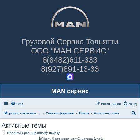
Грузовой Сервис Тольятти
ООО "МАН СЕРВИС"
8(8482)611-333
8(927)891-13-33
MAN сервис
FAQ
Регистрация
Вход
П
ремонт немецких грузовиков
Список форумов
Поиск
Активные темы
о
Активные темы
и
Перейти к расширенному поиску
с
Найдено 0 результатов • Страница
1
из
1