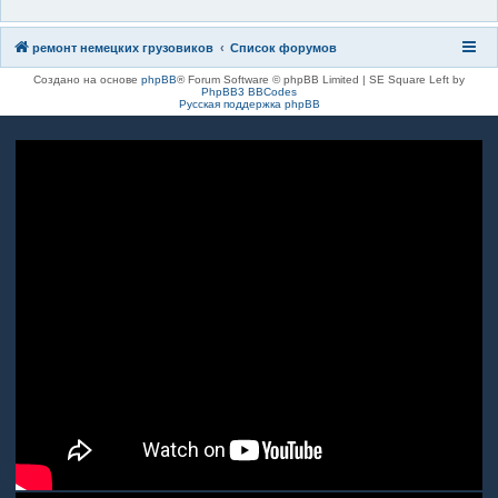
ремонт немецких грузовиков
Список форумов
Создано на основе
phpBB
® Forum Software © phpBB Limited | SE Square Left by
PhpBB3 BBCodes
Русская поддержка phpBB