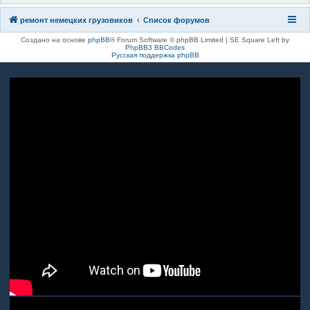
ремонт немецких грузовиков
Список форумов
Создано на основе
phpBB
® Forum Software © phpBB Limited | SE Square Left by
PhpBB3 BBCodes
Русская поддержка phpBB