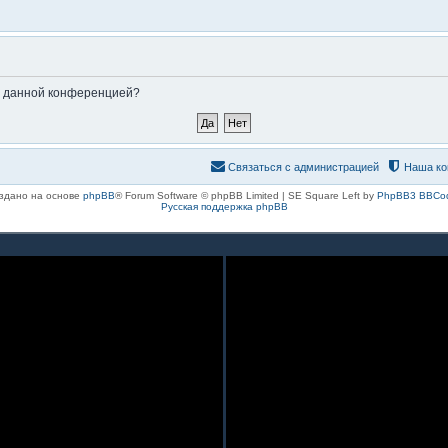
ые данной конференцией?
Связаться с администрацией
Наша ко
здано на основе
phpBB
® Forum Software © phpBB Limited | SE Square Left by
PhpBB3 BBCo
Русская поддержка phpBB