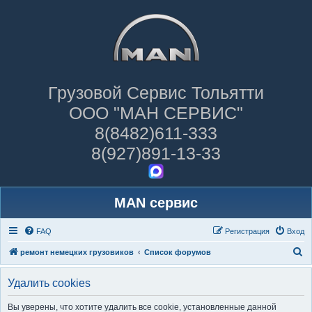
Грузовой Сервис Тольятти
ООО "МАН СЕРВИС"
8(8482)611-333
8(927)891-13-33
MAN сервис
FAQ
Регистрация
Вход
П
ремонт немецких грузовиков
Список форумов
о
Удалить cookies
и
с
Вы уверены, что хотите удалить все cookie, установленные данной