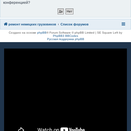
конференцией?
к
ремонт немецких грузовиков
Список форумов
Создано на основе
phpBB
® Forum Software © phpBB Limited | SE Square Left by
PhpBB3 BBCodes
Русская поддержка phpBB