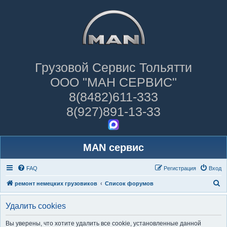
Грузовой Сервис Тольятти
ООО "МАН СЕРВИС"
8(8482)611-333
8(927)891-13-33
MAN сервис
FAQ
Регистрация
Вход
П
ремонт немецких грузовиков
Список форумов
о
Удалить cookies
и
с
Вы уверены, что хотите удалить все cookie, установленные данной