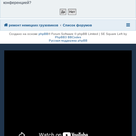
конференцией?
к
ремонт немецких грузовиков
Список форумов
Создано на основе
phpBB
® Forum Software © phpBB Limited | SE Square Left by
PhpBB3 BBCodes
Русская поддержка phpBB