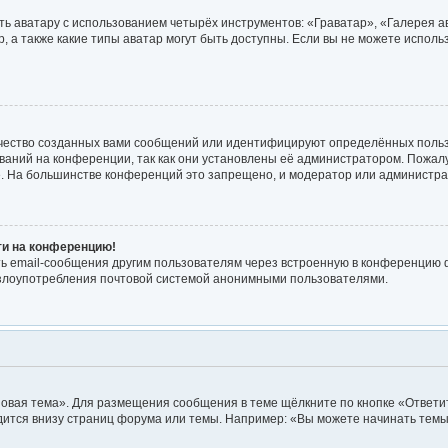
ь аватару с использованием четырёх инструментов: «Граватар», «Галерея а
, а также какие типы аватар могут быть доступны. Если вы не можете испол
чество созданных вами сообщений или идентифицируют определённых польз
аний на конференции, так как они установлены её администратором. Пожа
е. На большинстве конференций это запрещено, и модератор или администра
йти на конференцию!
ь email-сообщения другим пользователям через встроенную в конференцию ф
ь злоупотребления почтовой системой анонимными пользователями.
овая тема». Для размещения сообщения в теме щёлкните по кнопке «Ответит
ится внизу страниц форума или темы. Например: «Вы можете начинать темы»