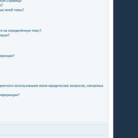
стую страницу!
и?
ные мной темы?
ся на определённую тему?
форум?
ференции?
рректного использования и/или юридических вопросов, связанных
конференции?