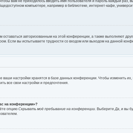
о чтобы вам не приходилось вводить имя пользователя и пароль каждый раз, 
щедоступном компьютере, например в библиотеке, интернет-кафе, университе
ам оставаться авторизованным на этой конференции, а также выполняют друг
ом. Если вы испытываете трудности со входом или выходом на данной конфе
е ваши настройки хранятся в базе данных конференции. Чтобы изменить их,
ить все свои настройки и предпочтения.
час на конференции»?
дёте опцию
Скрывать моё пребывание на конференции
. Выберите
Да
, и вы 
зователем.