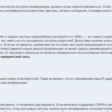
дминистратор настроил конференцию: должны ли вы зарегистрироваться, чтобы
ы анонимным пользователям: аватары, личные сообщения, отправка email-сооб
.
 или Акт о защите частных прав ребёнка в интернете от 1998 г. — это закон Со
ет, иметь на это письменное согласие родителей. Допустимо наличие иного
 Если вы не уверены, применимо ли это к вам, как к регистрирующемуся на 
 Limited администрация данной конференции не может давать рекомендаций 
рос «С кем можно связаться по вопросу некорректного использования и/или ю
т юридической силы.
.
ию новых пользователей. Также возможно, что он заблокировал ваш IP-адре
атору конференции.
они верны, то возможны два варианта. Если включена поддержка COPPA и при 
буется, чтобы все новые учётные записи были активированы пользователями