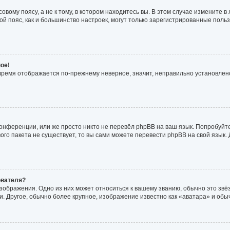
вому поясу, а не к тому, в котором находитесь вы. В этом случае измените в 
совой пояс, как и большинство настроек, могут только зарегистрированные пол
ое!
о время отображается по-прежнему неверное, значит, неправильно установле
онференции, или же просто никто не перевёл phpBB на ваш язык. Попробуйт
ового пакета не существует, то вы сами можете перевести phpBB на свой язы
ователя?
зображения. Одно из них может относиться к вашему званию, обычно это звёзд
. Другое, обычно более крупное, изображение известно как «аватара» и обы