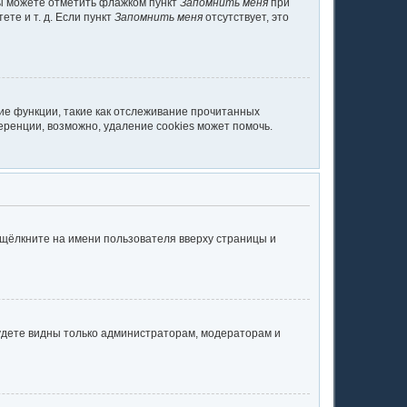
вы можете отметить флажком пункт
Запомнить меня
при
те и т. д. Если пункт
Запомнить меня
отсутствует, это
ие функции, такие как отслеживание прочитанных
ренции, возможно, удаление cookies может помочь.
 щёлкните на имени пользователя вверху страницы и
будете видны только администраторам, модераторам и