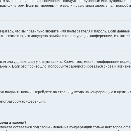
ам было прислано email-сообщение, следуйте полученным инструкциям. Если
пам-фильтром. Если вы уверены, что ввели правильный адрес email, попробу
едитесь, что вы правильно вводите имя пользователя и пароль. Если данные
Также возможно, что допущена ошибка в конфигурации конференции, свяжитес
вал или удалил вашу учётную запись. Кроме того, многие конференции пери
ных. Если это произошло, попробуйте зарегистрироваться снова и активнее 
егко получить новый. Перейдите на страницу входа на конференцию и щёлкни
инистратором конференции.
мени и пароля?
сможете оставаться под своим именем на конференции только некоторое огра