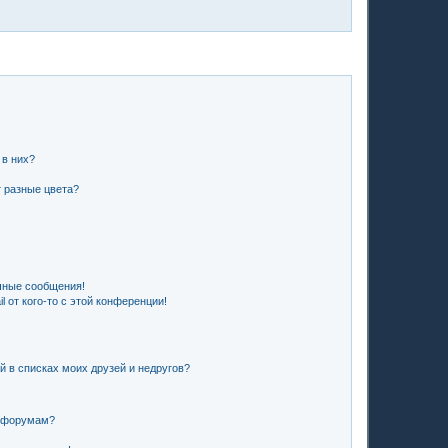
 в них?
 разные цвета?
чные сообщения!
 от кого-то с этой конференции!
й в списках моих друзей и недругов?
и форумам?